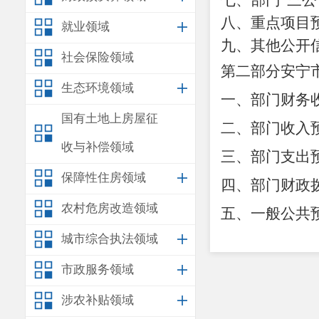
七、部门
“三
八、重点项目
就业领域
九、其他公开
社会保险领域
第二部分安宁
生态环境领域
一、部门财务
国有土地上房屋征
二、部门收入
收与补偿领域
三、部门支出
保障性住房领域
四、部门财政
农村危房改造领域
五、一般公共
城市综合执法领域
六、一般公共
七、部门基本
市政服务领域
八、部门项目
涉农补贴领域