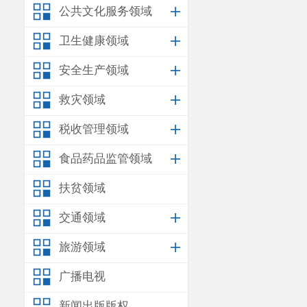
公共文化服务领域
地方一般
卫生健康领域
1.4
%
。其中：
安全生产领域
税种完成情况
救灾领域
元
、
资源税
37,
12,553
万元、
税收管理领域
万元、耕地占
食品药品监管领域
1,761
万元、其
扶贫领域
预算收入的
18.
交通领域
6,510
万元、罚
旅游领域
府住房基金收
广播电视
地方一般
新闻出版版权