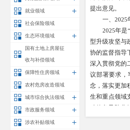
提出意见。
就业领域
一、
2025
社会保险领域
2025
年是
生态环境领域
型升级攻坚与
国有土地上房屋征
协的监督指导
收与补偿领域
深入贯彻党的
保障性住房领域
议部署要求，
农村危房改造领域
念，落实更加
生和重点领域
城市综合执法领域
动债务风险化
市政服务领域
支平衡，
为推
涉农补贴领域
（一）一