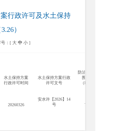
方案行政许可及水土保持
.26）
字号：[
大
中
小
]
水土保持
防治责任范
方案批复
水土保持方案
水土保持方案行政
围面积
投资（万
行政许可时间
许可文号
（hm
2
）
元）
安水许【2026】14
号
20260326
7.98
175.26