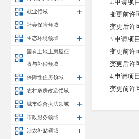
2.
申请项
就业领域
变更前许
社会保险领域
变更后许
生态环境领域
3.
申请项
变更前许
国有土地上房屋征
变更后许
收与补偿领域
4.
申请项
保障性住房领域
变更前许
农村危房改造领域
愿举办、从事
城市综合执法领域
变更后许
市政服务领域
国家财政性经
涉农补贴领域
者对投入本学