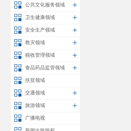
公共文化服务领域
理和使用，举
卫生健康领域
办学结余全部
安全生产领域
5.
申请项
救灾领域
变更前许
税收管理领域
生。理事长的
食品药品监管领域
变更后许
扶贫领域
生。理事长的
6.
申请项
交通领域
变更前许
旅游领域
计划与工作报
广播电视
案、预算外经
新闻出版版权