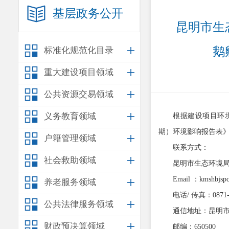
基层政务公开
昆明市生
鹅
标准化规范化目录
重大建设项目领域
公共资源交易领域
义务教育领域
根据建设项目环
期）环境影响报告表
户籍管理领域
联系方式：
社会救助领域
昆明市生态环境
Email
：
kmshbjsp
养老服务领域
电话
/
传真：
0871
公共法律服务领域
通信地址：昆明
财政预决算领域
邮编：
650500