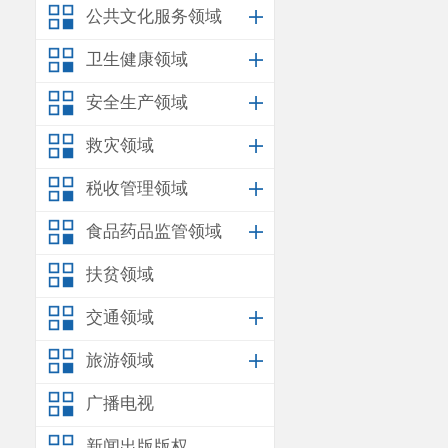
公共文化服务领域
中采取洒水喷雾降
盖，未覆膜边坡、
卫生健康领域
准》中的无组织排
安全生产领域
料，减少车辆和施
救灾领域
（
3
）磷石膏改
剂仓、改性助剂仓
税收管理领域
（二）废水：
食品药品监管领域
量采用花油布或塑
雨水排出修复区外
扶贫领域
产生的渗滤液经渗
交通领域
经三级沉淀池沉淀
后回用于施工场地
旅游领域
膏改性工程补水，
广播电视
公司作为湿法磷酸
（三）噪声：
新闻出版版权