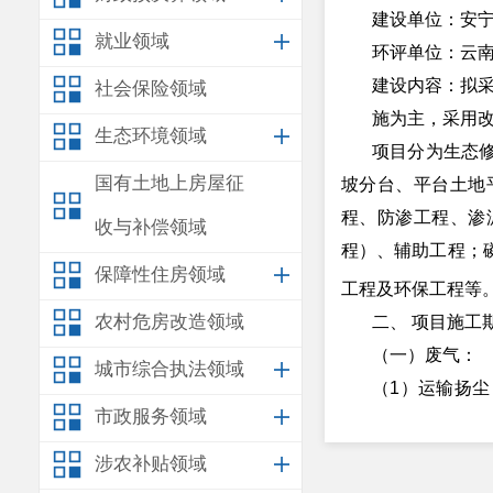
建设单位：安
就业领域
环评单位：云
建设内容：拟
社会保险领域
施为主，采用
生态环境领域
项目分为生态
国有土地上房屋征
坡分台、平台土地
程、防渗工程、渗
收与补偿领域
程）、辅助工程；
保障性住房领域
工程及环保工程等
农村危房改造领域
二、
项目施工
（一）废气：
城市综合执法领域
（
1
）运输扬尘
市政服务领域
对场区进出的车辆
扬尘产生量。
涉农补贴领域
（
2
）施工扬尘