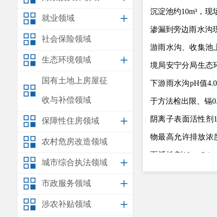
沉淀池约
10m³
，现
就业领域
渗漏到旁边雨水沟
社会保险领域
游雨水沟、收集池
生态环境领域
境局安宁分局生态
国有土地上房屋征
下游雨水沟
pH
值
4.
收与补偿领域
于方法检出限、镉
0
阴离子表面活性剂
保障性住房领域
物最高允许排放浓
农村危房改造领域
面活性剂
10mg/L
）
城市综合执法领域
230mg/L
、超标
229
市政服务领域
监测指标均达标。
涉农补贴领域
以上事实，