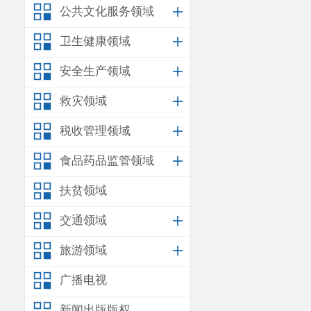
公共文化服务领域
《现场检查（勘察
态环境局安宁分局
卫生健康领域
1
月
20
日昆明市生
安全生产领域
《调查询问笔录》
救灾领域
唐光选违反了
税收管理领域
定的水污染物排放
食品药品监管领域
昆明市生态
扶贫领域
的处罚决定，并告
交通领域
五日内向昆明市生
辩，陈述申辩理由
旅游领域
监测结果的唯一性
广播电视
施，且未造成实际
新闻出版版权