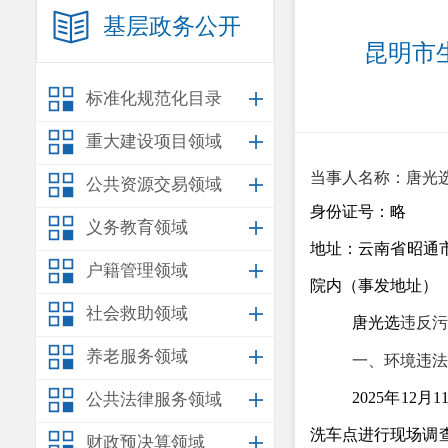
基层政务公开
昆明市生
标准化规范化目录
重大建设项目领域
当事人名称：唐光
公共资源交易领域
身份证号：
略
义务教育领域
地址：云南省昭通
户籍管理领域
院内（事发地址）
社会救助领域
唐光选
违反污
养老服务领域
一、环境违法
2025
年
12
月
1
公共法律服务领域
洗车点进行现场调
财政预决算领域