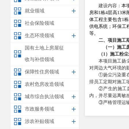
建设内容：
本
就业领域
房和
1
栋
4
层高
13
米
体工程主要包含
1
栋
社会保险领域
供电系统；环保工
等。
生态环境领域
二、项目施工
（一）施工
国有土地上房屋征
（
1
）施工粉尘
收与补偿领域
本项目施工扬
对周边大气环境的
保障性住房领域
①扬尘污染重
排员工定期对施工
农村危房改造领域
②产生的施工
内，并尽量远离敏
城市综合执法领域
③严格管理运
市政服务领域
④优化项目区
⑤施工期环保
涉农补贴领域
执行情况及效果巡