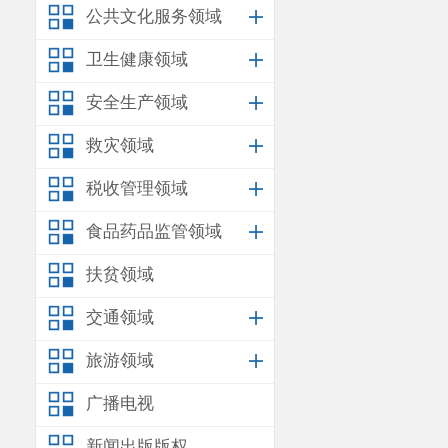
综上，建设单
公共文化服务领域
点及周围环境空气
随施工期结束而结
卫生健康领域
浓度限值要求。
（
2
）焊接烟尘
安全生产领域
根据工程规模
救灾领域
断性产生、产生量
件相对较好，焊接
税收管理领域
（
3
）装修废气
项目建筑在后
食品药品监管领域
气主要来源包括地
装修时废气中含有
扶贫领域
（
4
）施工机械
施工机械废气
交通领域
排放的废气会对环
旅游领域
污染物浓度视其使
由于施工机械
广播电视
被稀释扩散等特点
般情况下，施工机
新闻出版版权