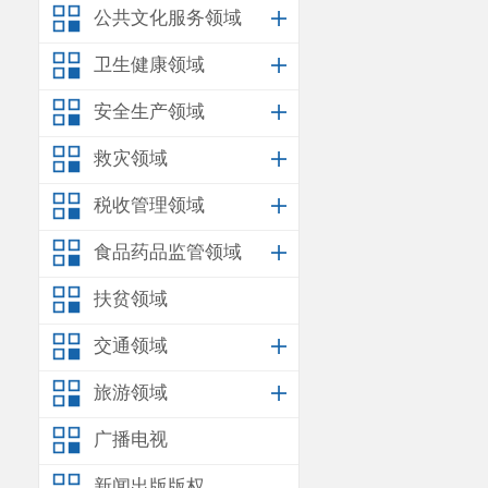
措施并洒水降
公共文化服务领域
（二）废
卫生健康领域
工人员生活污
安全生产领域
理后回用于施
救灾领域
（三）噪
税收管理领域
制运输车辆车
食品药品监管领域
制各类机械噪
扶贫领域
噪声排放标准
交通领域
（四）固
工建筑垃圾。
旅游领域
〈云南省建筑
广播电视
方委托有资质
新闻出版版权