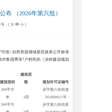
布 （2026年第六批）
字号：[
大
中
小
]
于印发
<自然资源领域基层政务公开标准
依法对鲁国秀等7户村民的《乡村建设规划
建筑层
建筑面积
数
规划许可证编号
300平方
乡字第
八街
街道
米
3层
2026
00021
号
300平方
乡字第
八街
街道