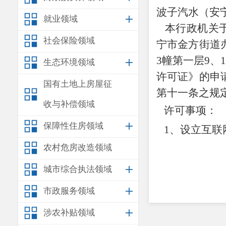
波子汽水（安
就业领域
本行政机关
社会保险领域
宁市金方街道
3幢第一层9、1
生态环境领域
许可证》的申
国有土地上房屋征
第十一条
之
规
收与补偿领域
许可事项：
保障性住房领域
1、
设立
互联
农村危房改造领域
城市综合执法领域
市政服务领域
涉农补贴领域