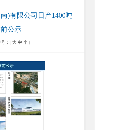
)有限公司日产1400吨
批前公示
字号：[
大
中
小
]