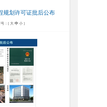
程规划许可证批后公布
字号：[
大
中
小
]