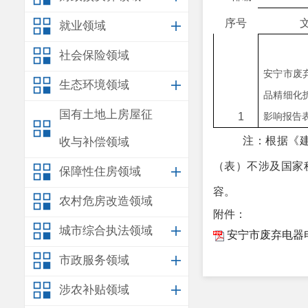
序号
就业领域
社会保险领域
安宁市废
生态环境领域
品精细化
国有土地上房屋征
1
影响报告
注：根据《
收与补偿领域
（表）不涉及国家
保障性住房领域
容。
农村危房改造领域
附件：
城市综合执法领域
安宁市废弃电器
市政服务领域
涉农补贴领域