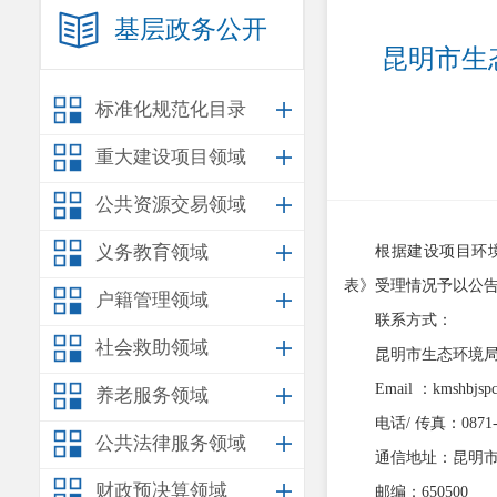
基层政务公开
昆明市生
标准化规范化目录
重大建设项目领域
公共资源交易领域
义务教育领域
根据建设项目环
表》受理情况予以公
户籍管理领域
联系方式：
社会救助领域
昆明市生态环境
Email
：
kmshbjsp
养老服务领域
电话
/
传真：
0871
公共法律服务领域
通信地址：昆明
财政预决算领域
邮编：
650500