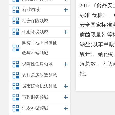
2012
《食品安
就业领域
标准 食糖》、
社会保险领域
安全国家标准
生态环境领域
病菌限量》等
国有土地上房屋征
钠盐
(
以苯甲酸
收与补偿领域
酸计
)
、纳他霉
落总数、大肠
保障性住房领域
批。
农村危房改造领域
附件1：第
城市综合执法领域
安
市政服务领域
2026
年
5
月
8
日
涉农补贴领域