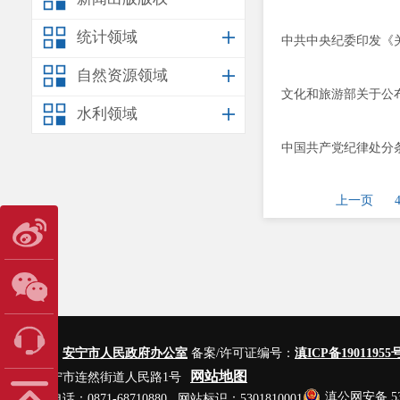
统计领域
中共中央纪委印发《关
自然资源领域
文化和旅游部关于公
水利领域
中国共产党纪律处分
上一页
主办单位：
安宁市人民政府办公室
备案/许可证编号：
滇ICP备19011955号
网站地图
地址：安宁市连然街道人民路1号
滇公网安备 530
网站管理电话：0871-68710880 网站标识：5301810001