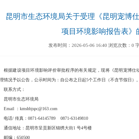
昆明市生态环境局关于受理《昆明宠博
项目环境影响报告表》
发布时间：2026-05-06 16:40
浏览次数：0
根据建设项目环境影响评价审批程序的有关规定，现将《昆明宠博仕
理情况予以公告，公示时间为：自公布之日起
5
个工作日（不含节假日）
联系方式：
昆明市生态环境局
Email
：
kmshbjspc@163.com
电话
/
传真：
0871-64145789 0871-63149810
通信地址：昆明市呈贡新区锦绣大街
1
号
4
号楼
邮编：
650500