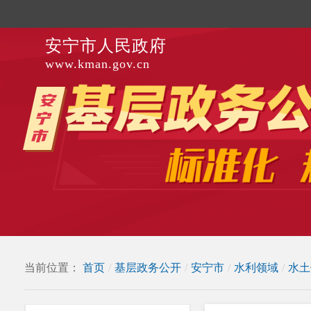
安宁市人民政府
www.kman.gov.cn
当前位置：
首页
/
基层政务公开
/
安宁市
/
水利领域
/
水土