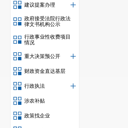
建议提案办理
的，及时采取
政府接受法院行政法
所提建议的原
律文书机构公示
领导和局办公
行政事业性收费项目
情况
三、认真
面商是加
重大决策预公开
的要求及时限
财政资金直达基层
商。
面商
中采
行政执法
述基础上，结
办人结合面商
涉农补贴
求
出具规范的
政策找企业
市人大代表田