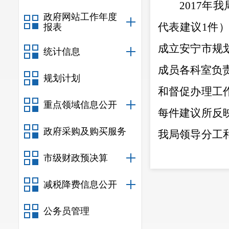
2017
政府网站工作年度
代表建议1件
报表
成立安宁市规
统计信息
成员各科室负
规划计划
和督促办理工
重点领域信息公开
每件
建议
所反
政府采购及购买服务
我局领导分工
表建议办理要
市级财政预决算
二、认真
减税降费信息公开
按照局工
公务员管理
发给承办领导