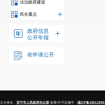
发展的建议”
（
法治政府建设
答复意见，努
民生重点
见表用信封装
四
、
组织
政府信息
公开年报
按照
办理
期准备工作，
依申请公开
根据
代表的
时
承办人认真陈
回访
结果
表示
今后，我
议工作的领导
主办单位：
安宁市人民政府办公室
备案/许可证编号：
滇ICP备19011955