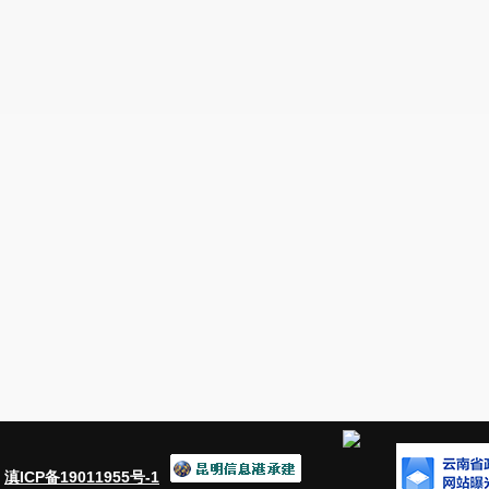
：
滇ICP备19011955号-1