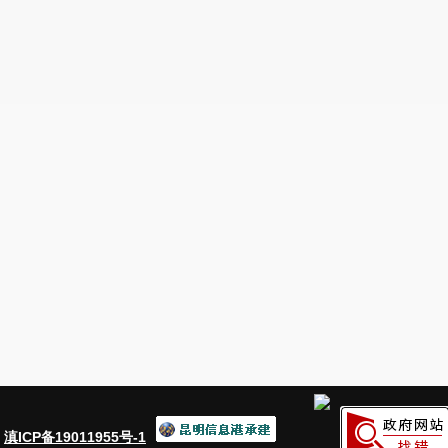
和
送交到委员手中。
四
、
组织好回访工作
按照
办理
要求，各承办人及时收集办理后
期准备工作，
9月下旬开始回访。为不影响政
根据委员的时间确定回访日期、时间，分别于
作单位进行座谈回访，回访中承办人认真陈述
的意见。回访结果，委员
们
对回访
结果
表示满
今后，我局将继续发扬成绩，改进不足，
领导和办理，强化社会服务意识，以搞好办理
力为群众办好事、办实事，切实做好推动我市
：
滇ICP备19011955号-1