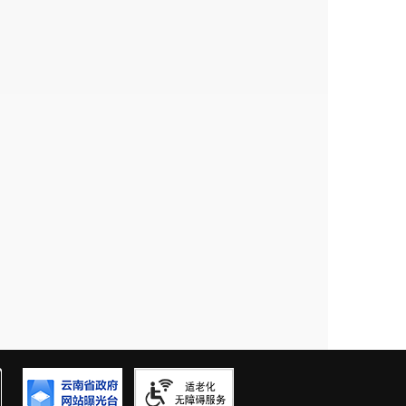
各建议内容的落实情况做好回访前
协委员的工作，我们与
委员
联系，
9月
28、29
日到政协委员领衔人工
办理后的落实情况，同时听取他们
意。
继续加强和完善对办理提案工作的
工作为契机，查民情、重民意，努
经济发展的工作，让委员们放心满