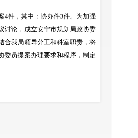
案
4
件
，其中：
协办件
3
件。为加强
议讨论，
成立安宁市规划局政协委
结合我局领导分工和科室职责，
将
协委员提案办理要求和程序，制定
办公室及时将政协委员提案复印分
理前，对委员反映的情况不够明确
沟通，直接听取他们的意见，了解
提案拟出初步答复书面意见，交局