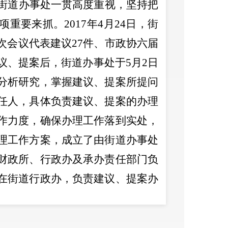
街道办事处一贯高度重视，坚持把
项重要
来抓。
2017年4月24日，街
次会议代表建议2
7
件、市政协六届
议、提案
后，街道办事处于
5
月
2
日
分析研究，
掌握
建议
、提案所提问
任人，
具体负责建议
、提案
的办理
作力度，确保办理工作落到实处，
理工作方案，成立
了
由街道办事处
财政所、行政办及承办责任
部门负
在街道
行政
办，
负责建议
、提案
办
。
针对今年办理工作任务重、要求
好第一责任人的职责，对建议
、提