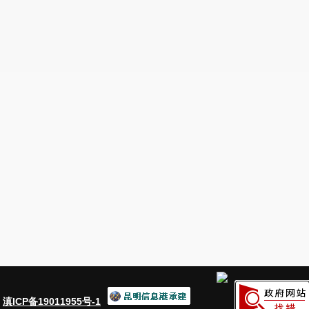
二、代表建议办理落实情况
1．
人大
代表
建议
第
225号《关于修复
路和沟渠的建议》。针对此问题，2016年11
美谷铁路专用线工程事宜进行了专题研究，会
程中造成属地街道原有道路受损的修复和专用
有排水系统的衔接和改造由工业园区管委会新
结合创城工作，街道办事处已配合工业园区管
复，修复工程已完成。
2．
人大
代表
建议
第
229号《关于连然
迁安置户房屋产权证的建议》
。
金色佳园片区
事处、八街街道车木河水库及温泉街道部分征
：
滇ICP备19011955号-1
置的
房屋产权初始登记是在连然街道办事处名