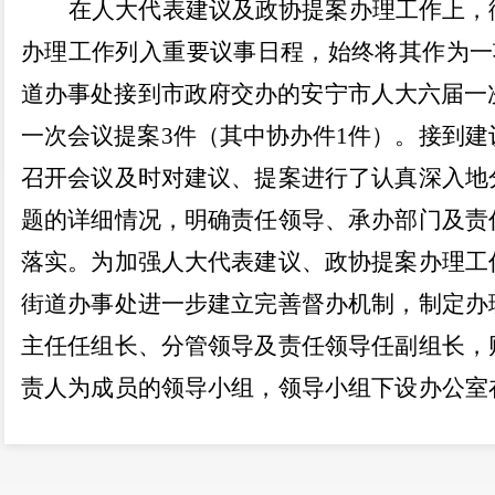
在人大代表建议及政协提案办理工作上，
办理工作列入重要议事日程，始终将其作为一
道办事处接到市政府交办的安宁市人大六届一
一次会议提案
3件
（其中协办件
1件）。
接到建
召开会议
及时对建议
、提案
进行了认真深入地
题的详细情况
，明确责任领导、承办部
门及责
落实。
为加强
人大代表建议、政协提案
办理工
街道办事处
进一步建立完善督办机制，
制
定办
主任任组长
、
分管领导及责任领导任副组长
，
责人为成员的领导小组
，领导小组下设办公室
理的协调、督办及相关材料的收集上报工作
高、时间紧的特点，
街道办事处主任切实履行