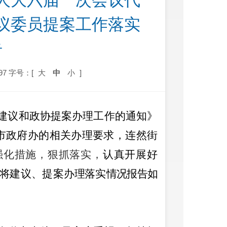
人大六届一次会议代
议委员提案工作落实
告
97
字号：[
大
中
小
]
建议和政协提案办理工作的通知》
市政府办的
相关办理
要求，连然街
强化措施，狠抓落实，
认真开展
好
将
建议
、提案
办理
落实
情况报告
如