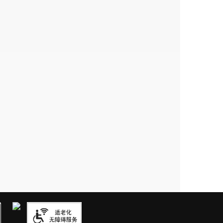
连然街道因铁路专用线施工受损的道
月11日，市政府召开专题会议对新亚
议明确，铁路专用线工程在施工过
线工程红线内排水系统与红线外既
亚美谷公司负责修复实施，目前，
委会对受损的道路和沟渠进行了修
街道办事处尽快办理金色佳园片区拆
（一、二期）主要用于连然街道办
地拆迁安置，
涉及连然街道拆迁安
下，
目前
连然街道各拆迁安置部门