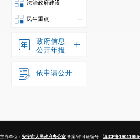
法治政府建设
其中：州（
民生重点
（市）政府
电视
政府信息
或视
公开年报
五、
1．次数
依申请公开
2．经费支
六、庆典
1．次数
2．经费支
主办单位：
安宁市人民政府办公室
备案/许可证编号：
滇ICP备19011955