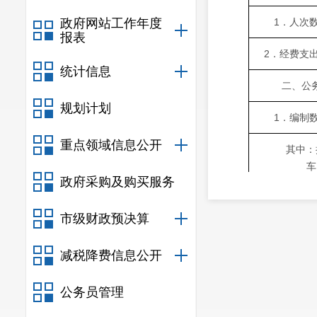
政府网站工作年度
1．人次
报表
2．经费支
统计信息
二、公
规划计划
1．编制
重点领域信息公开
其中：执
车
政府采购及购买服务
2．实有
市级财政预决算
其中：执
车
减税降费信息公开
3．购置经
公务员管理
4．运行经