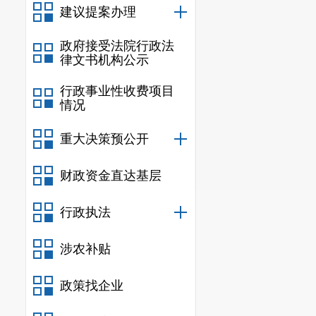
建议提案办理
三、因公
政府接受法院行政法
1．团组
律文书机构公示
2．人次
行政事业性收费项目
情况
3．经费支
重大决策预公开
四、会议（
财政资金直达基层
1．次数
行政执法
其中：州（
（市）政府
涉农补贴
电视
或视
政策找企业
2．经费支