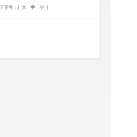
7
字号：[
大
中
小
]