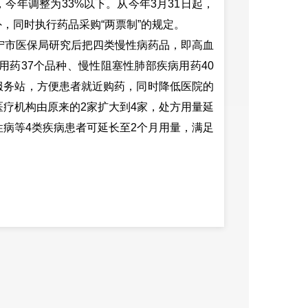
，今年调整为
33%
以下。从今年
3
月
31
日起，
外，同时执行药品采购
“
两票制
”
的规定。
宁市医保局研究后把四类慢性病药品，即高血
用药
37
个品种、慢性阻塞性肺部疾病用药
40
服务站，方便患者就近购药，同时降低医院的
医疗机构由原来的
2
家扩大到
4
家，处方用量延
性病等
4
类疾病患者可延长至
2
个月用量，满足
育局