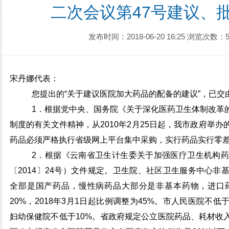
二次会议第47号建议、
发布时间：2018-06-20 16:25
浏览次数：5
宋丹娜代表：
您提出的
“
关于建议医院加大药品的配备的建议
”
，已交
1
．根据党中央、国务院《关于深化医药卫生体制改革
制度的有关文件精神，从
2010
年
2
月
25
日
起，我市政府举办
药品必须严格执行省级网上平台集中采购，实行药品实行零
2
．根据《云南省卫生计生委关于加强医疗卫生机构药
〔
2014
〕
24
号）文件规定。卫生院、社区卫生服务中心非
全部是国产药品，慢性病药品大部分是非基本药物，进口
20%
，
2018
年
3
月
1
日
起比例调整为
45%
。市人民医院不低
妇幼保健院不低于
10%
。省政府规定公立医院药品、耗材收