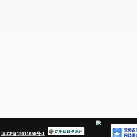
：
滇ICP备19011955号-1