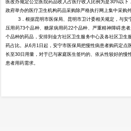
医改办规定公立医院药品收入占医疗收入比例为是
30%
以下
政府举办的医疗卫生机构药品采购除严格执行网上集中采购
3
．根据昆明市医保局、昆明市卫计委相关规定，与安
压用药
73
个品种、糖尿病用药
22
个品种、严重精神障碍患者
个品种的药品，安排到金方社区卫生服务中心及各社区卫生
药占比。从
6
月
1
日
起，安宁市医保局把慢性病患者购药定点
长至
30
日用量，对于已与家庭医生签约的、依从性较好的慢
患者用药需求。
安宁市卫生和计划生
2018
年
6
月
20
日