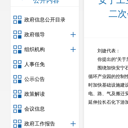
安宁工
公开内容
二次
政府信息公开目录
政府领导
组织机构
刘婕代表：
你提出的“关
人事任免
围绕加快安宁
循环产业园的控制
公示公告
时加快基础设施建
政策解读
电、路、气及搬迁安
延伸拉长石化下游
会议信息
安
政府工作报告
2