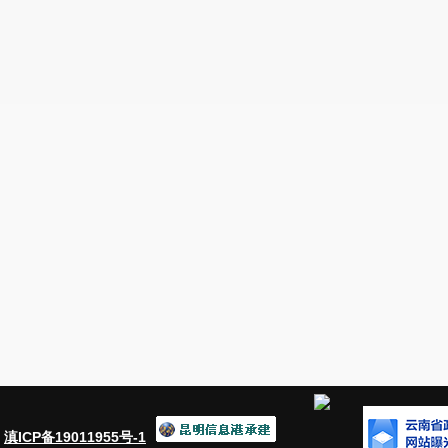
之刑释解矫人员的特殊性，很多企业拒绝接受这部分人，形
市政府对该项工作进行专题研究，力争形成一套切实可行的
切实维护好社会和谐稳定。
今年以来，我局较好地完成了人大代表建议办理任务。
距。在今后的工作中，我们将不断提高代表建议及委员提案
准，努力把做得更好。
安宁市司法局
2018年7月17日
：
滇ICP备19011955号-1