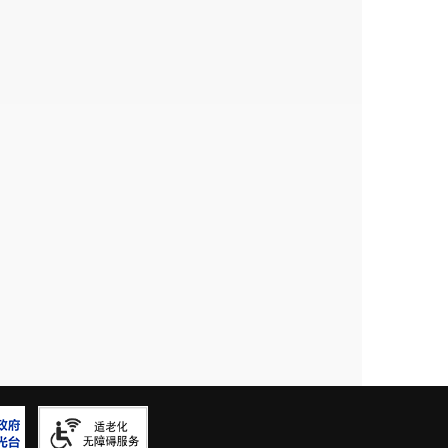
成就业歧视。接下来，我局将积极提请市委、
安置帮教措施，促进该项工作稳固有序开展，
但是，与人民群众的期望相比还存在一定差
落实力度，以代表、委员满意，人民满意为标