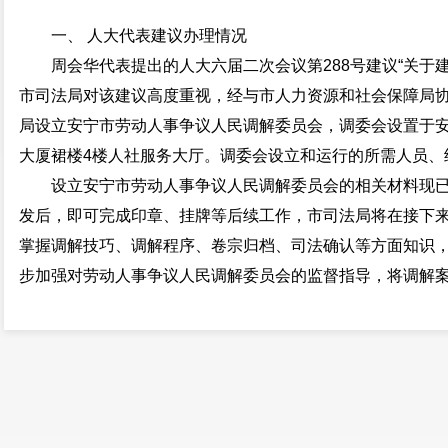
一、 人大代表建议办理情况
周会华代表提出的人大六届二次会议第288号建议“关于
市司法局对该建议高度重视，经与市人力资源和社会保障局
局设立安宁市劳动人事争议人民调解委员会，调委会设置于
大厦裙楼4楼人社服务大厅。调委会设立和运行的所需人员、
设立安宁市劳动人事争议人民调解委员会的相关材料现
发后，即可完成印章、挂牌等后续工作，市司法局将在接下
掌握调解技巧、调解程序、卷宗归档、司法确认等方面知识
步加强对劳动人事争议人民调解委员会的监督指导，将调解案
调解员的工作积极性，维护好人民调解工作的公信力，充分发
道防线”的作用。
二、 政协委员提案办理情况
1. 谢名章委员提出的政协六届二次会议第75号提案：“
建立的提案”，市司法局对该提案高度重视，组织
公证
律师工