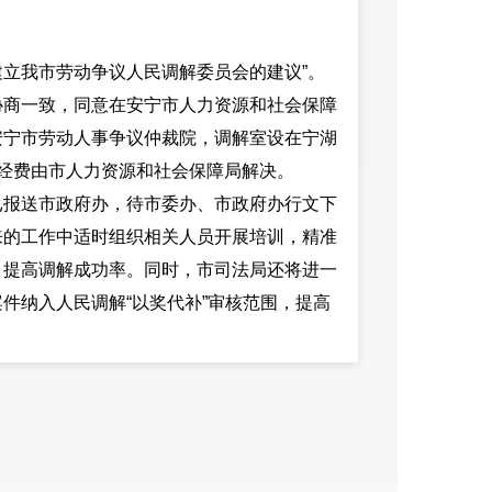
建立我市劳动争议人民调解委员会的建议”。
协商一致，同意在安宁市人力资源和社会保障
安宁市劳动人事争议仲裁院，调解室设在宁湖
经费由市人力资源和社会保障局解决。
已报送市政府办，待市委办、市政府办行文下
来的工作中适时组织相关人员开展培训，精准
，提高调解成功率。同时，市司法局还将进一
件纳入人民调解“以奖代补”审核范围，提高
挥好人民调解工作维护社会和谐稳定“第一
关于推进“一村（社区）一法律顾问”制度的规范
作科、基层工作科及各司法所人员深入各街