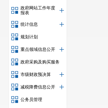
发文的，由牵头部
政府网站工作年度
是“第一解读人和
报表
策，传递权威信息
统计信息
外，与宏观经济和
建局、市卫计局、
规划计划
策文件发布前，应
方对政策出台重要
重点领域信息公开
台和新闻传播渠道
政府采购及购买服务
民群众“看得见”“
出现的误解误读，
市级财政预决算
三、解读范围
符合下列情形之
减税降费信息公开
(一)政府及其部门
(二)拟以政府或政
公务员管理
安宁市人民政府研