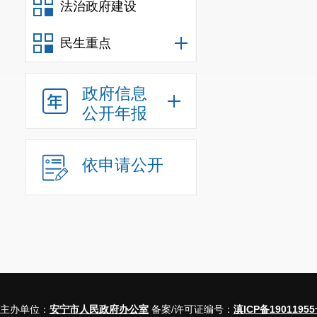
法治政府建设
经审定，起草部门
议或公开发布前应
民生重点
五、解读方案
开展政策解读工作
政府信息
解读材料提纲(目
公开年报
解读途径和时间。
提纲;需要多篇解
依申请公开
六、解读材料
解读材料一般包
(一)说明政策措
(二)对主要内容
要社会公众知悉、
(三)对文件中的
(四)若涉及办事
主办单位：
安宁市人民政府办公室
备案/许可证编号：
滇ICP备19011955
限以及其他注意事