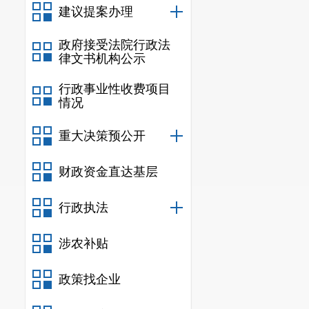
建议提案办理
用，涉及公民、法
或专业性强的主动公开文
政府接受法院行政法
文件)。
律文书机构公示
(三)其他需要进
行政事业性收费项目
四、解读流程
情况
政策解读应按照政
重大决策预公开
施。有关部门制订
工作按阶段或进程
财政资金直达基层
主要对政策文件出
政府或政府办公室
行政执法
在报审政策文件有
门会签。无解读方
涉农补贴
规范性文件，在提
政策找企业
法制部门与规范性
读方案和解读材料