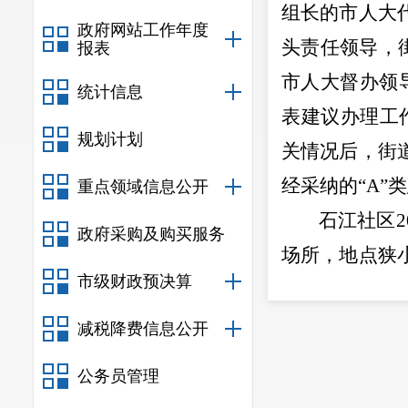
组长的市
人大
政府网站工作年度
头责任领导，
报表
市人大督办领
统计信息
表建议办理工
规划计划
关情况后，街
经采纳的
“
A
”
重点领域信息公开
石
江社区
2
政府采购及购买服务
场所，地点狭
市级财政预决算
结合实际和当
入建设内容，
减税降费信息公开
能够立项；社
公务员管理
中心在项目申