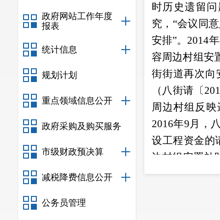
时历史遗留问
政府网站工作年度
究，“会议同
报表
安排”。
2014
年
统计信息
容周边村组安
街街道再次向
规划计划
（八街请〔
20
重点领域信息公开
周边村组反映
2016
年
9
月，
政府采购及购买服务
设工程资金的
市级财政预决算
边村组安置补
梳理上报历史
减税降费信息公开
求，街道及时
公务员管理
近年来，