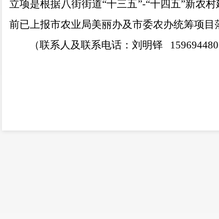
立项是根据八街街道
“
十三五
”-“
十四五
”
新农村
前已上
报
市
农业局美丽办及市委农办统筹项目
（联系人及联系电话：
刘明铎
159694480