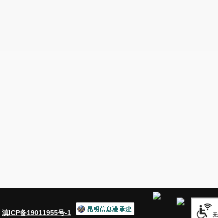
：
滇ICP备19011955号-1