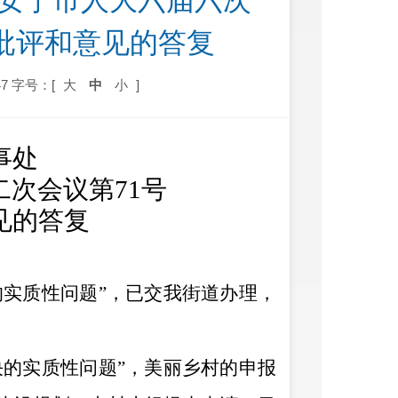
于对安宁市人大六届六次
、批评和意见的答复
7
字号：[
大
中
小
]
事处
二
次会议第
71
号
见的答复
实质性问题”
，已交我街道办理，
决的实质性问题”，
美丽乡村的申报