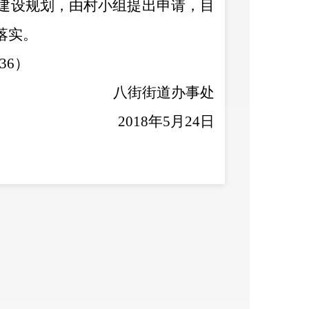
建设规划，由村小组提出申请，
目
落实
。
36
）
八街街道办事处
201
8
年
5
月
24
日