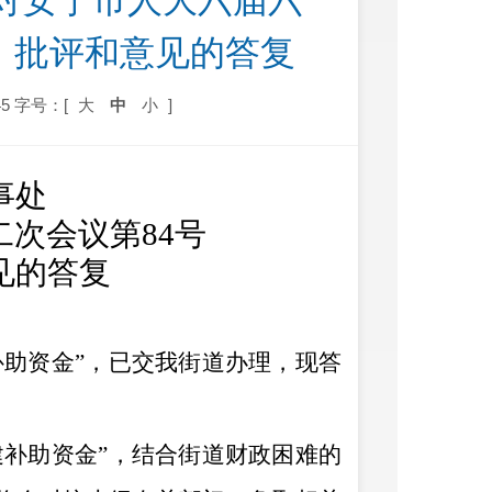
关于对安宁市人大六届六
议、批评和意见的答复
5
字号：[
大
中
小
]
事处
二
次会议第
84
号
见的答复
助资金”
，已交我街道办理，现答
补助资金”，
结合街道财政困难的