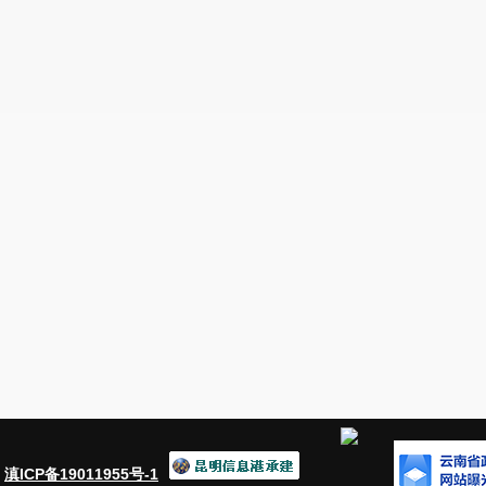
：
滇ICP备19011955号-1