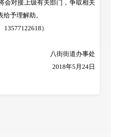
将会对接上级有关部门，争取相关
表给予理解助。
13577122618
）
八街街道办事处
201
8
年
5
月
24
日