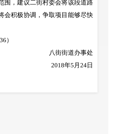
范围，建议二街村委会将该段道路
将会积极协调，争取项目能够尽快
36
）
八街街道办事处
201
8
年
5
月
24
日