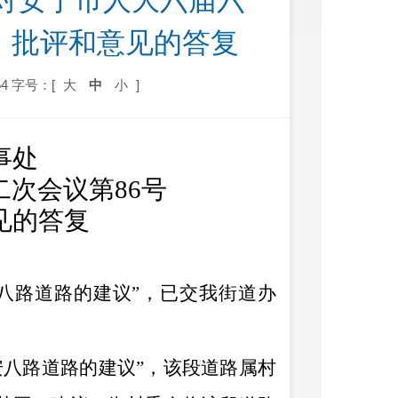
关于对安宁市人大六届六
议、批评和意见的答复
4
字号：[
大
中
小
]
事处
二
次会议第
86
号
见的答复
八路道路的建议”
，已交我街道办
安八路道路的建议”，
该段道路属村