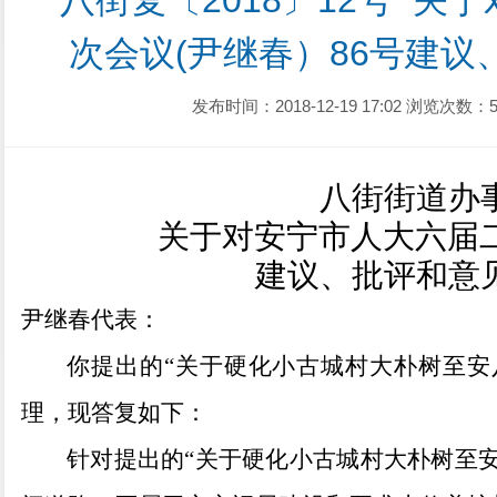
八街复〔2018〕12号  
次会议(尹继春）86号建
发布时间：2018-12-19 17:02
浏览次数：5
八街街道办
关于对安宁市人大
六
届
建议、批评和意
尹继春
代表：
你提出的
“关于硬化小古城村大朴树至安
理，现答复如
下：
针对提出的
“关于硬化小古城村大朴树至