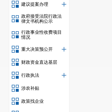
结果告知各代表。
建议提案办理
三、各建议办
政府接受法院行政法
2018年度涉
律文书机构公示
展协办工作，建议
行政事业性收费项目
为满意，回访类别
情况
（第27号，
的地的议案”，回
重大决策预公开
林海翔云小区、万
财政资金直达基层
作，各相关单位及
医院已承接辖区20
行政执法
（第252号
议，回访情况为：
涉农补贴
合规性、风险可控
设形式等，在具体
政策找企业
金的程序依次推进