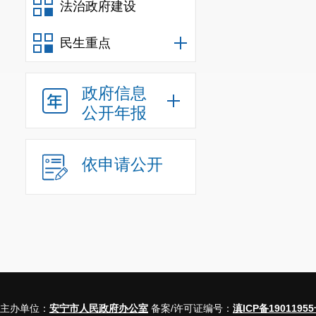
法治政府建设
（第255号
征地拆迁过程中，
民生重点
地拆迁相关文件精
（第260号
政府信息
议，回访情况为： 
公开年报
成公交车站台铺砖
（第261号
访情况为：目前册
依申请公开
需将延线路灯安装
（第263号
已完成。
（第264号
回访情况为： 已
（第265号
况为：已加强与读
主办单位：
安宁市人民政府办公室
备案/许可证编号：
滇ICP备19011955