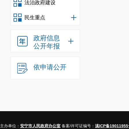
法治政府建设
规章
民生重点
规范
政府信息
公开年报
行政
依申请公开
其他
行政
行政
主办单位：
安宁市人民政府办公室
备案/许可证编号：
滇ICP备19011955