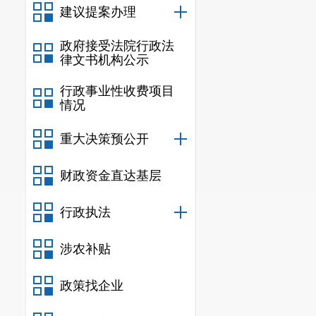
建议提案办理
实情况
18件
，
环境监测与统
政府接受法院行政法
律文书机构公示
排查整治工作
行政事业性收费项目
信息涉及地域
情况
（三）加
重大决策预公开
及
“12369
财政资金直达基层
达100％。
行政执法
二、主动公
涉农补贴
政策找企业