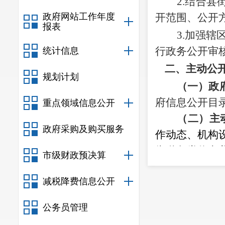
2.
结合县
政府网站工作年度
开范围、公开
报表
3.
加强辖
行政务公开审
统计信息
二、主动公
规划计划
（一）政
府信息公开目
重点领域信息公开
（二）主
政府采购及购买服务
作动态、机构设
街道各类信息共
市级财政预决算
（三）主
减税降费信息公开
息的平台作用
开。在县街街
公务员管理
村、社区设有