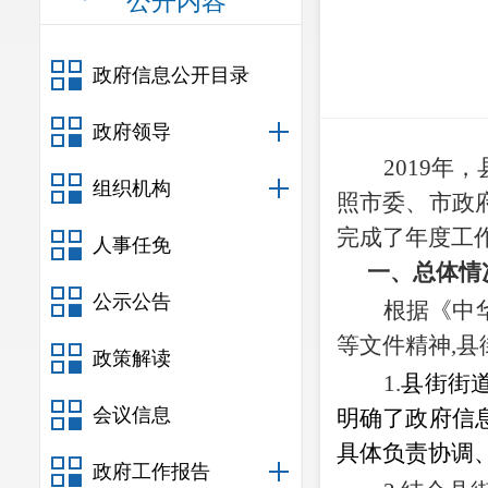
公开内容
政府信息公开目录
政府领导
2019
年，
组织机构
照市委、市
政
完成了年度工
人事任免
一、总体情
公示公告
根据《
中
等文件精神,县
政策解读
1.
县街街
会议信息
明确了政府信
具体负责协调
政府工作报告