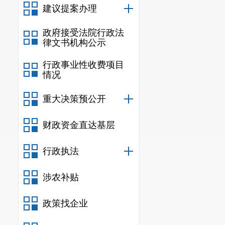
告。对重点工
建议提案办理
关心的事项办
政府接受法院行政法
开、公示、公
律文书机构公示
（四）政
行政事业性收费项目
言人，
对民生
情况
注、社会反响
重大决策预公开
有被各级政府
（五）做
财政资金直达基层
定和调整工作
三、主动
行政执法
涉农补贴
政策找企业