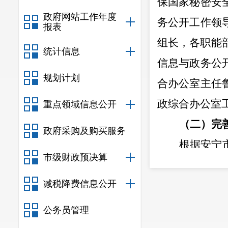
保国家秘密安
政府网站工作年度
务公开工作领
报表
组长，各职能
统计信息
信息与政务公
规划计划
合办公室主任
政综合办公室
重点领域信息公开
（二）
完
政府采购及购买服务
根据安宁
市级财政预决算
织人员积极参
减税降费信息公开
实、再要求，
并将政府信息
公务员管理
二、主动公