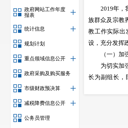
2019
年，
政府网站工作年度
报表
族群众及宗教
统计信息
教
工作实际出
设，充分发挥
规划计划
（一）加
重点领域信息公开
为切实加
政府采购及购买服务
长为副组长
，
组，
民宗科
具
市级财政预决算
保密工作责任
减税降费信息公开
（二）强
公务员管理
一是公开