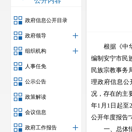
公开内容
政府信息公开目录
政府领导
根据《
中
组织机构
编制安宁市
民
人事任免
民族宗教事务
理政府信息公
公示公告
况
，
存在的主
政策解读
年
1
月
1
日起至
会议信息
公开年度报告
”
政府工作报告
一、总体