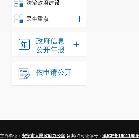
法治政府建设
统一战线微信
（四）
201
民生重点
三、收到
政府信息
结合工作
公开年报
及时有效。
201
四、政府
依申请公开
201
9
年，
五
、存在
（一）存
一是
政务
开工作的内部
主办单位：
安宁市人民政府办公室
备案/许可证编号：
滇ICP备19011955