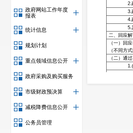
2.
政府网站工作年度
3.
报表
4.
5.
统计信息
二、回应解
（一）回应
规划计划
（不同方式
（二）通过
重点领域信息公开
1.
政府采购及购买服务
2.
市级财政预决算
减税降费信息公开
3.
4.
公务员管理
5.
三、依申请