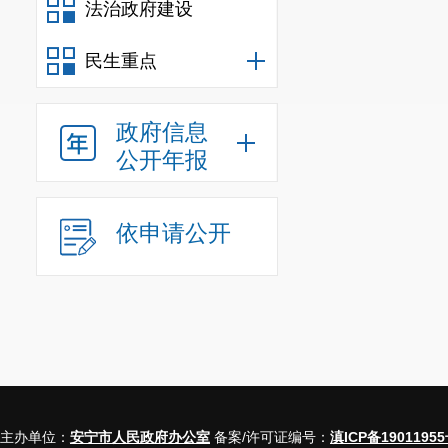
法治政府建设
民生重点
5.
政府信息
6.
公开年报
7.
8.
四、行政复
依申请公开
（一）维持
（二）被依
（三）其他
五、行政诉
（一）维持
（二）被依
（三）其他
六、举报投
主办单位：
安宁市人民政府办公室
备案/许可证编号：
滇ICP备19011955
七、依申请