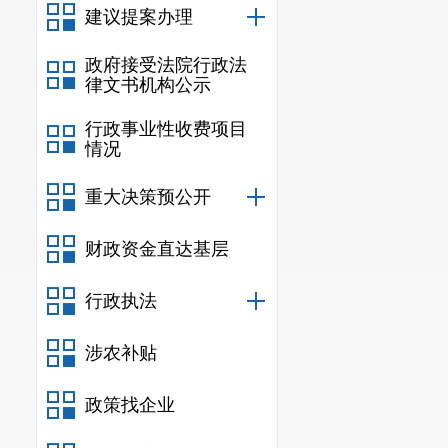
建议提案办理
（一）收到
1.
政府接受法院行政法
2.
律文书机构公示
3.
4.
行政事业性收费项目
情况
（二）申请
1.
重大决策预公开
2.
（三）申请
财政资金直达基层
1.
2.
行政执法
3.
4.
涉农补贴
政策找企业