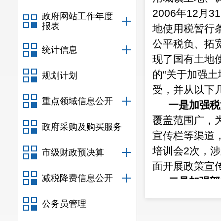
2006
年
12
月
31
政府网站工作年度
报表
地使用税暂行
公平税负、拓
统计信息
现了国有土地
的“
关于加强土
规划计划
受，并从以下
重点领域信息公开
一是
加强税
覆盖范围广，
政府采购及购买服务
宣传栏等渠道
培训会2次，
市级财政预决算
面开展政策宣
减税降费信息公开
二是
加强部
系，定期取得
公务员管理
实。截至目前，