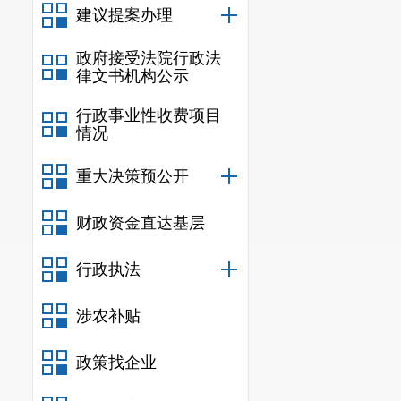
点数据52条
建议提案办理
三是
利用税
政府接受法院行政法
企业进行全覆盖
律文书机构公示
积达4235
行政事业性收费项目
地情况进行契
情况
实，并全部纳
再次感谢杨
重大决策预公开
多更新的宝贵
此复。
财政资金直达基层
行政执法
（联系人及
涉农补贴
政策找企业