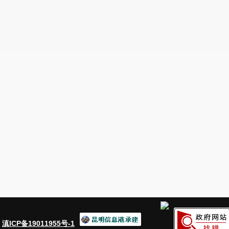
：
滇ICP备19011955号-1