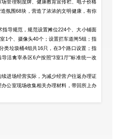
市场管理制度牌、健康教育宣传栏、电子价格
营造氛围68块，营造了浓浓的文明健康，有你
指导规范，规范设置摊位224个、大小铺面
控室1个、摄像头40个；设置拦车道闸5组；指
分类垃圾桶4组共16只，在3个路口设置；指
导活禽宰杀区6户按照“3室1厅”标准统一改
陆续进场经营实际，为减少经营户往返办理证
理办公室现场收集相关办理材料，带回所上办
张贴，督促经营户亮照经营、诚信经营。
市场改造，已实现市场基础设施配套齐全，划
吃为一体的综合性集贸市场。2020年8月在
“最美市场”之一。