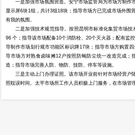
一是加强市场氛围营造。安宁市场监管局为市场方制作
显示屏6块1组，共计3组18块；指导市场方已完成市场外围
有我的氛围。
二是加强技术规范指导。按照昆明市标准化集贸市场技术
96 个；指导该市场配备10个消防栓、20个灭火器；配有监
导制作市场划行规市功能区标识牌17块；指导市场方购置四
导市场方对熟食卤味摊12户按照防蝇防尘统一改造完成；指
造；指导市场完善人防、物防、技防、停车等设施。
三是主动上门办理证照。该市场开业前针对市场经营户
照耽误时间。太平市场所工作人员积极上门服务，在市场管
理，为所有户经营户办理营业执照，并为经营户进行悬挂和
目前，太平新城中心农贸市场（妥睦市场）经过标准化
行规市分类规范，成为集蔬菜、鲜肉、副食、水果、餐饮、小
新时代最美安宁典型中活动评选中被安宁市创文总指挥部评为