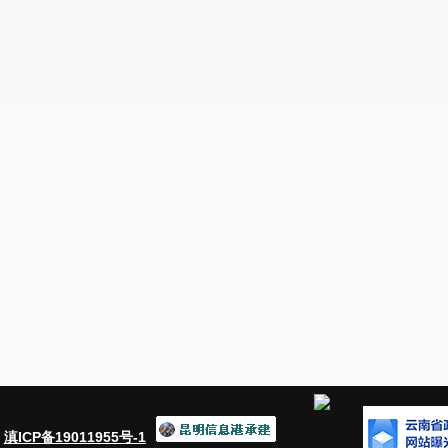
：
滇ICP备19011955号-1