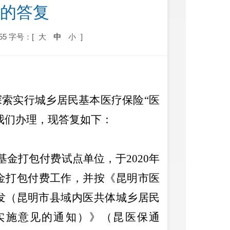
议的答复
55
字号：[
大
中
小
]
探索实行城乡居民基本医疗保险
“
医
我们办理，现答复如下：
基金打包付费试点单位，于
2020
年
金打包付费工作，并按《昆明市医
印发（昆明市县域内医共体城乡居民
实施意见的通知）》（昆医保通