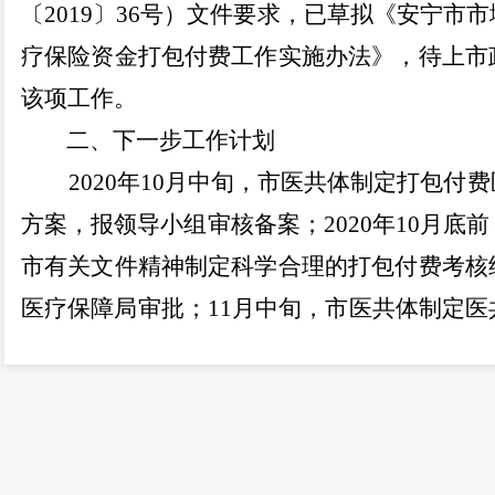
〔
2019
〕
36
号）文件要求，已草拟《安宁市市
疗保险资金打包付费工作实施办法》，待上市
该项
工作。
二、下一步工作计划
2020
年
10
月中旬，市医共体制定打包付费
方案，报领导小组审核备案；
2020
年
10
月底前
市有关文件精神制定科学合理的打包付费考核
医疗保障局审批；
11
月中旬，市医共体制定医
法，报领导小组审核备案。我局将认真做好
作，提高医保基金使用效率，有效控制医疗费
群众的合法权益。
非常感谢，希望今后您能一如既往地关心