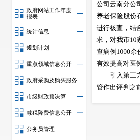
公司云南分公
政府网站工作年度
养老保险股份
报表
进行核查，结
统计信息
求
，
对
我市
10
规划计划
查病例
1000
余
有效
提高对医
重点领域信息公开
引入第三
政府采购及购买服务
管作出评判之
市级财政预决算
第三方力量的
为多维度识别
减税降费信息公开
非常感谢
公务员管理
联系人及