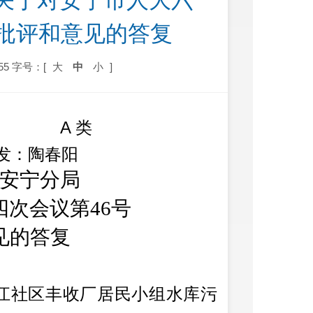
关于对安宁市人大六
、批评和意见的答复
55
字号：[
大
中
小
]
A
类
发：
陶春阳
安宁分局
次会议第46号
见的答复
江社区丰收厂居民小组水库污