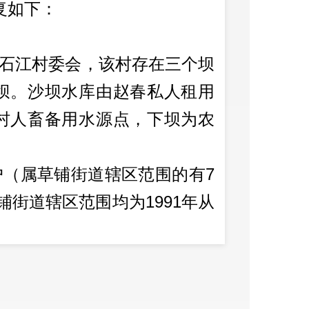
复如下：
石江村委会，该村存在三个坝
坝。沙坝水库由赵春私人租用
村人畜备用水源点，下坝为农
7
户（属草铺街道辖区范围的有
1991
铺街道辖区范围均为
年从
街街道辖区范围租用当地村民
村集体荒山、荒地自建住房及
关手续，其土地租用协议已于