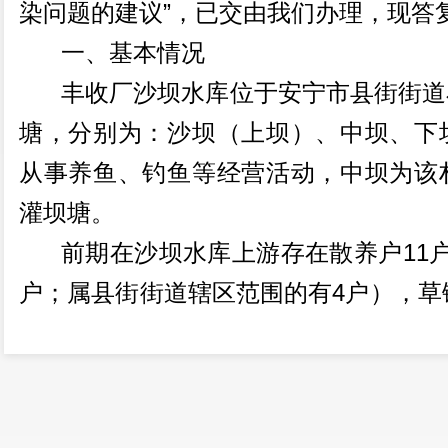
”
染问题的建议
，已交由我们办理，现答
一、
基本情况
丰收厂沙坝水库位于安宁市县街街道
塘，分别为：沙坝（上坝）、中坝、下
从事养鱼、钓鱼等经营活动，中坝为该
灌坝塘。
11
前期在沙坝水库上游存在散养户
4
户；属县街街道辖区范围的有
户），草
昭通市巧家县迁至此地的流动人口，县
房地进行生猪养殖。这些流动人口租用
养殖房，进行生猪养殖，未办理任何相