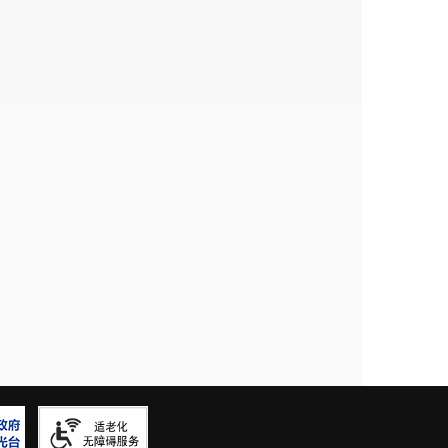
坝水库上游养殖户违法养殖情
出：投诉问题由县街接待分管
问题由安宁市农业局牵头会同
案。
会议进行研究，
会议明确：
一
决依法取缔，私搭乱建的临危
，各街道各相关部门配合，立
行全面摸底排查；
三是
由水务
强市内小坝塘管理；
四是
按照
办事处和市农业局、环保局、
，就取缔违规养殖和临危建筑