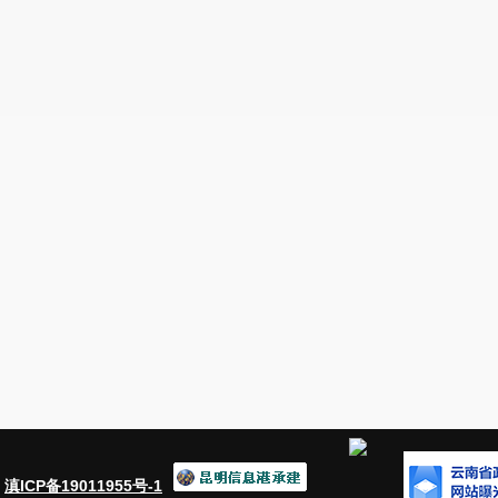
对来信访人员赵春反映的丰收厂村沙
况，安宁市政府相关部门开会研究后提
领导组织双方协商解决；上游违建养殖
相关涉事部门实地查看提出综合整治方
2017
4
5
年
月
日安宁市政府召开专题
是
对丰收厂村沙坝上游的违规养殖户坚
建筑坚决依法拆除；
二是
由农业局牵头
即在全市范围内对无证违规养殖情况进
局牵头，各街道相关部门配合，切实加
属地责任，县街街道办事处、草铺街道
水务局、林业局等部门要加强协调配合
：
滇ICP备19011955号-1