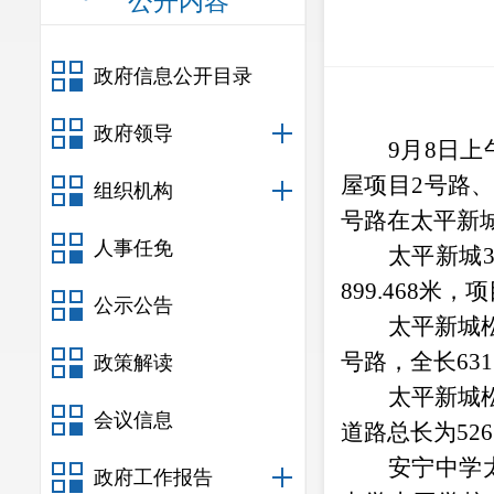
公开内容
政府信息公开目录
政府领导
9
月
8
日上
屋项目
2
号路
组织机构
号路在太平新
人事任免
太平新城
899.468
米，项
公示公告
太平新城
号路，全长
631
政策解读
太平新城
会议信息
道路总长为
526
安宁中学
政府工作报告