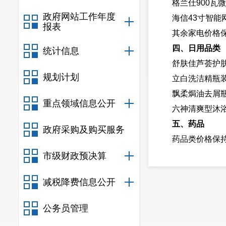
格兰仕900瓦
政府网站工作年度
海信43寸智能
报表
其余家电价格
四、日用品类
统计信息
舒肤佳芦荟护肤
规划计划
立白洗洁精瓶装
飘柔焗油去屑瓶
重点领域信息公开
六神清爽型沐浴
五、药品
政府采购及购买服务
药品类价格保
市级财政预决算
具体价格情况
减税降费信息公开
公务员管理