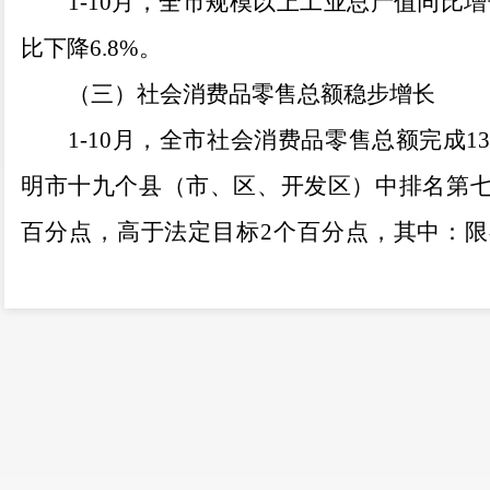
1-10
月，全市规模以上工业总产值同比增
比下降
6.8%
。
（三）社会消费品零售总额稳步增长
1-10
月，全市社会消费品零售总额完成
13
明市十九个县（市、区、开发区）中排名第
百分点，高于法定目标
2
个百分点，其中：限
元，同比增长
15.7%
。
（四）一般公共预算收入同比增长
1-10
月，全市一般公共预算收入达
44.09
收入
34.16
亿元，同比增长
10.2%
，非税收入
9.9