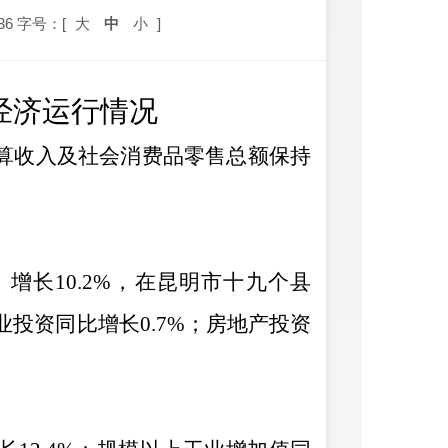
36
字号：[
大
中
小
]
0月经济运行情况
算收入及社会消费品零售总额保持
。
）增长
10.2%
，在昆明市十九个县
业投资同比增长
0.7%
；房地产投资