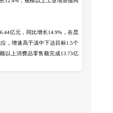
长
12.4%
；规模以上工业增加值同
6.44
亿元，同比增长
14.9%
，在昆
七位，增速高于滇中下达目标
1.5
个
额以上消费品零售额完成
13.73
亿
亿元，同比增长
3.5%
，其中
：
税收
3
亿元，同比下降
14.3.%
。