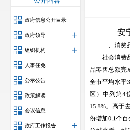
公开内容
政府信息公开目录
安
政府领导
一、消费
组织机构
社会消费
人事任免
品零售总额完
公示公告
全市平均水平
3
区）中列第
4
政策解读
15.8%
。高于
会议信息
份增加
0.1
个百
政府工作报告