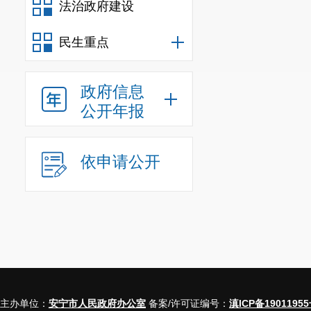
法治政府建设
提高
1.2
个百分
民生重点
实现零售额
2.5
售额累计完成
2
政府信息
公开年报
此外，金
材料类同比增
依申请公开
0.1%
，比
1-10
个百分点。
从限上单
油、食品类销
车销售增速有
主办单位：
安宁市人民政府办公室
备案/许可证编号：
滇ICP备19011955