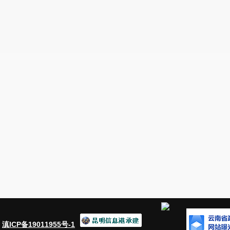
：
滇ICP备19011955号-1